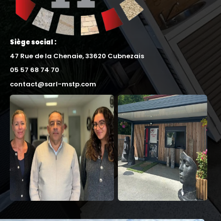
Siège social :
47 Rue de la Chenaie, 33620 Cubnezais
05 57 68 74 70
contact@sarl-mstp.com